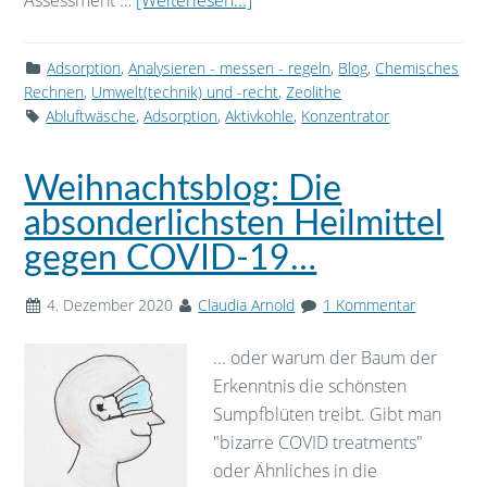
Assessment …
[Weiterlesen...]
Adsorption
,
Analysieren - messen - regeln
,
Blog
,
Chemisches
Rechnen
,
Umwelt(technik) und -recht
,
Zeolithe
Abluftwäsche
,
Adsorption
,
Aktivkohle
,
Konzentrator
Weihnachtsblog: Die
absonderlichsten Heilmittel
gegen COVID-19…
4. Dezember 2020
Claudia Arnold
1 Kommentar
... oder warum der Baum der
Erkenntnis die schönsten
Sumpfblüten treibt. Gibt man
"bizarre COVID treatments"
oder Ähnliches in die