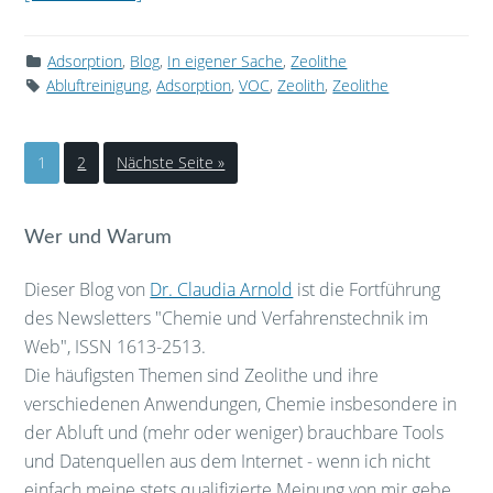
Adsorption
,
Blog
,
In eigener Sache
,
Zeolithe
Abluftreinigung
,
Adsorption
,
VOC
,
Zeolith
,
Zeolithe
1
2
Nächste Seite »
Wer und Warum
Dieser Blog von
Dr. Claudia Arnold
ist die Fortführung
des Newsletters "Chemie und Verfahrenstechnik im
Web", ISSN 1613-2513.
Die häufigsten Themen sind Zeolithe und ihre
verschiedenen Anwendungen, Chemie insbesondere in
der Abluft und (mehr oder weniger) brauchbare Tools
und Datenquellen aus dem Internet - wenn ich nicht
einfach meine stets qualifizierte Meinung von mir gebe.