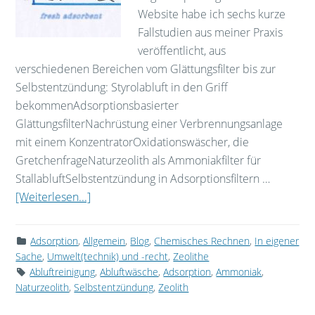
Website habe ich sechs kurze
Fallstudien aus meiner Praxis
veröffentlicht, aus
verschiedenen Bereichen vom Glättungsfilter bis zur
Selbstentzündung: Styrolabluft in den Griff
bekommenAdsorptionsbasierter
GlättungsfilterNachrüstung einer Verbrennungsanlage
mit einem KonzentratorOxidationswäscher, die
GretchenfrageNaturzeolith als Ammoniakfilter für
StallabluftSelbstentzündung in Adsorptionsfiltern …
[Weiterlesen...]
Adsorption
,
Allgemein
,
Blog
,
Chemisches Rechnen
,
In eigener
Sache
,
Umwelt(technik) und -recht
,
Zeolithe
Abluftreinigung
,
Abluftwäsche
,
Adsorption
,
Ammoniak
,
Naturzeolith
,
Selbstentzündung
,
Zeolith