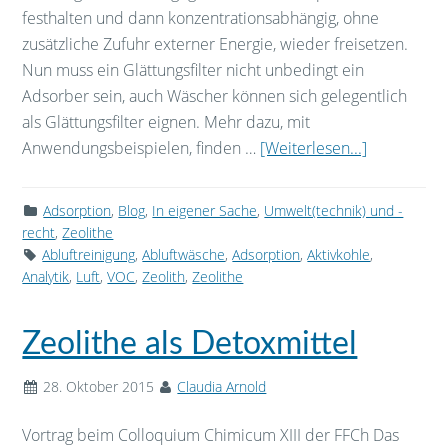
festhalten und dann konzentrationsabhängig, ohne
zusätzliche Zufuhr externer Energie, wieder freisetzen.
Nun muss ein Glättungsfilter nicht unbedingt ein
Adsorber sein, auch Wäscher können sich gelegentlich
als Glättungsfilter eignen. Mehr dazu, mit
Anwendungsbeispielen, finden …
[Weiterlesen...]
Adsorption
,
Blog
,
In eigener Sache
,
Umwelt(technik) und -
recht
,
Zeolithe
Abluftreinigung
,
Abluftwäsche
,
Adsorption
,
Aktivkohle
,
Analytik
,
Luft
,
VOC
,
Zeolith
,
Zeolithe
Zeolithe als Detoxmittel
28. Oktober 2015
Claudia Arnold
Vortrag beim Colloquium Chimicum XIII der FFCh Das