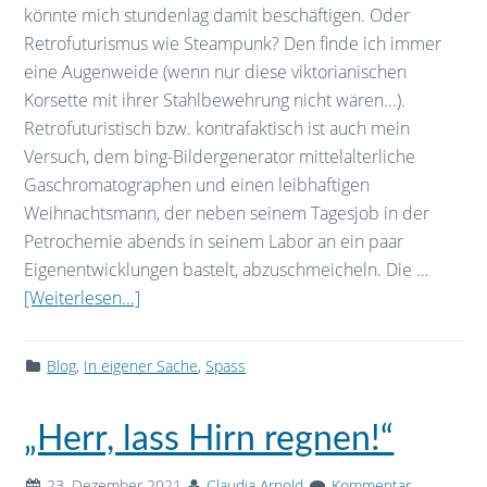
könnte mich stundenlag damit beschäftigen. Oder
Retrofuturismus wie Steampunk? Den finde ich immer
eine Augenweide (wenn nur diese viktorianischen
Korsette mit ihrer Stahlbewehrung nicht wären...).
Retrofuturistisch bzw. kontrafaktisch ist auch mein
Versuch, dem bing-Bildergenerator mittelalterliche
Gaschromatographen und einen leibhaftigen
Weihnachtsmann, der neben seinem Tagesjob in der
Petrochemie abends in seinem Labor an ein paar
Eigenentwicklungen bastelt, abzuschmeicheln. Die …
[Weiterlesen...]
Blog
,
In eigener Sache
,
Spass
„Herr, lass Hirn regnen!“
23. Dezember 2021
Claudia Arnold
Kommentar