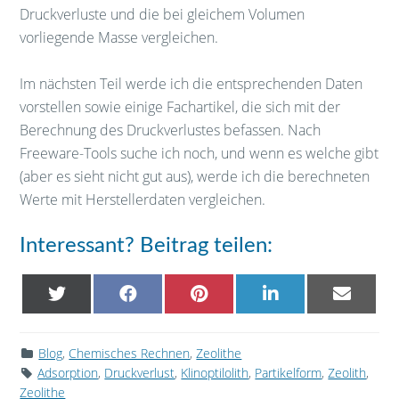
Druckverluste und die bei gleichem Volumen
vorliegende Masse vergleichen.
Im nächsten Teil werde ich die entsprechenden Daten
vorstellen sowie einige Fachartikel, die sich mit der
Berechnung des Druckverlustes befassen. Nach
Freeware-Tools suche ich noch, und wenn es welche gibt
(aber es sieht nicht gut aus), werde ich die berechneten
Werte mit Herstellerdaten vergleichen.
Interessant? Beitrag teilen:
SHARE
SHARE
SHARE
SHARE
SHARE
ON
ON
ON
ON
ON
X
FACEBOOK
PINTEREST
LINKEDIN
EMAIL
(TWITTER)
Blog
,
Chemisches Rechnen
,
Zeolithe
Adsorption
,
Druckverlust
,
Klinoptilolith
,
Partikelform
,
Zeolith
,
Zeolithe