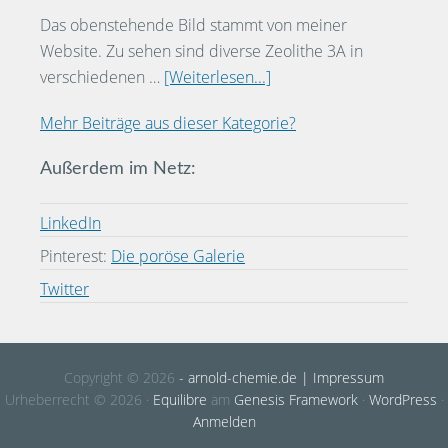
Das obenstehende Bild stammt von meiner
Website. Zu sehen sind diverse Zeolithe 3A in
verschiedenen …
[Weiterlesen...]
Mehr Beiträge aus dieser Kategorie?
Außerdem im Netz:
LinkedIn
Pinterest:
Die poröse Galerie
Twitter
Copyright © 2026
- arnold-chemie.de
| Impressum
Urheberrecht © 2026 ·
Equilibre
am
Genesis Framework
·
WordPress
·
Anmelden