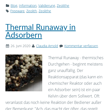
Blog
,
Information
,
Validierung
,
Zeolithe
Freeware
,
Zeolith
,
Zeolithe
Thermal Runaway in
Adsorbern
26. Juni 2020
Claudia Arnold
Kommentar verfassen
Thermal Runaway - thermisches
Durchgehen - beginnt meistens
ganz unauffällig. Der
Reaktionsapparat (das kann ein
chemischer Reaktor oder auch
ein Adsorber sein) ist ein paar
Kelvin über dem Sollwert. Oft
veranlasst das noch keine Reaktion der Bediener außer
der Bemerkung: "Ach, das macht der öfter, das regelt