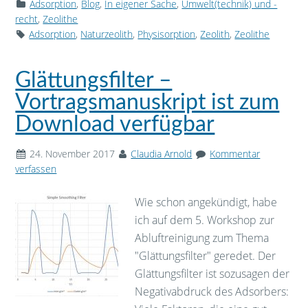
Adsorption
,
Blog
,
In eigener Sache
,
Umwelt(technik) und -
recht
,
Zeolithe
Adsorption
,
Naturzeolith
,
Physisorption
,
Zeolith
,
Zeolithe
Glättungsfilter –
Vortragsmanuskript ist zum
Download verfügbar
24. November 2017
Claudia Arnold
Kommentar
verfassen
Wie schon angekündigt, habe
ich auf dem 5. Workshop zur
Abluftreinigung zum Thema
"Glättungsfilter" geredet. Der
Glättungsfilter ist sozusagen der
Negativabdruck des Adsorbers: