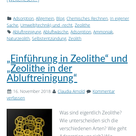
Adsorption
,
Allgemein
,
Blog
,
Chemisches Rechnen
,
In eigener
Sache
,
Umwelt(technik) und -recht
,
Zeolithe
Abluftreinigung
,
Abluftwäsche
,
Adsorption
,
Ammoniak
,
Naturzeolith
,
Selbstentzündung
,
Zeolith
„Einführung in Zeolithe“ und
„Zeolithe in der
Abluftreinigung“
16. November 2018
Claudia Arnold
Kommentar
verfassen
Was sind eigentlich Zeolithe?
Wie unterscheiden sich die
verschiedenen Arten? Wie geht