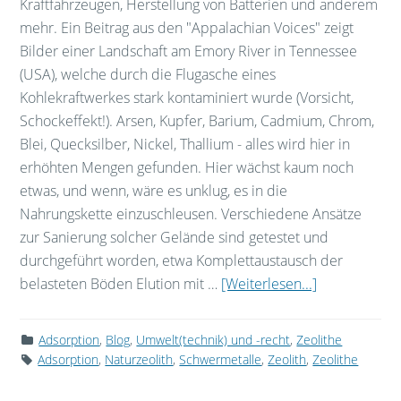
Kraftfahrzeugen, Herstellung von Batterien und anderem
mehr. Ein Beitrag aus den "Appalachian Voices" zeigt
Bilder einer Landschaft am Emory River in Tennessee
(USA), welche durch die Flugasche eines
Kohlekraftwerkes stark kontaminiert wurde (Vorsicht,
Schockeffekt!). Arsen, Kupfer, Barium, Cadmium, Chrom,
Blei, Quecksilber, Nickel, Thallium - alles wird hier in
erhöhten Mengen gefunden. Hier wächst kaum noch
etwas, und wenn, wäre es unklug, es in die
Nahrungskette einzuschleusen. Verschiedene Ansätze
zur Sanierung solcher Gelände sind getestet und
durchgeführt worden, etwa Komplettaustausch der
belasteten Böden Elution mit …
[Weiterlesen...]
Adsorption
,
Blog
,
Umwelt(technik) und -recht
,
Zeolithe
Adsorption
,
Naturzeolith
,
Schwermetalle
,
Zeolith
,
Zeolithe