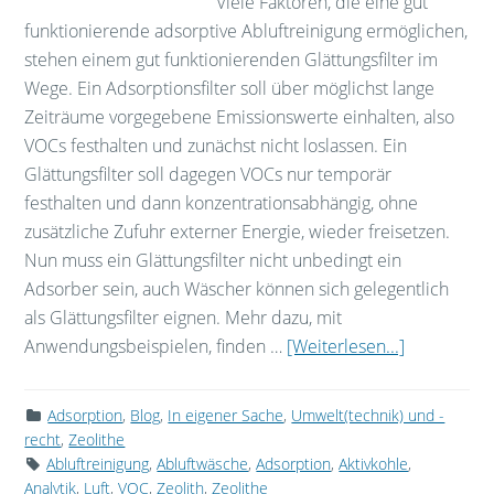
Viele Faktoren, die eine gut
funktionierende adsorptive Abluftreinigung ermöglichen,
stehen einem gut funktionierenden Glättungsfilter im
Wege. Ein Adsorptionsfilter soll über möglichst lange
Zeiträume vorgegebene Emissionswerte einhalten, also
VOCs festhalten und zunächst nicht loslassen. Ein
Glättungsfilter soll dagegen VOCs nur temporär
festhalten und dann konzentrationsabhängig, ohne
zusätzliche Zufuhr externer Energie, wieder freisetzen.
Nun muss ein Glättungsfilter nicht unbedingt ein
Adsorber sein, auch Wäscher können sich gelegentlich
als Glättungsfilter eignen. Mehr dazu, mit
Anwendungsbeispielen, finden …
[Weiterlesen...]
Adsorption
,
Blog
,
In eigener Sache
,
Umwelt(technik) und -
recht
,
Zeolithe
Abluftreinigung
,
Abluftwäsche
,
Adsorption
,
Aktivkohle
,
Analytik
,
Luft
,
VOC
,
Zeolith
,
Zeolithe