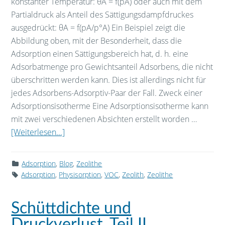
konstanter Temperatur: θA = f(pA) oder auch mit dem
Partialdruck als Anteil des Sättigungsdampfdruckes
ausgedrückt: θA = f(pA/p°A) Ein Beispiel zeigt die
Abbildung oben, mit der Besonderheit, dass die
Adsorption einen Sättigungsbereich hat, d. h. eine
Adsorbatmenge pro Gewichtsanteil Adsorbens, die nicht
überschritten werden kann. Dies ist allerdings nicht für
jedes Adsorbens-Adsorptiv-Paar der Fall. Zweck einer
Adsorptionsisotherme Eine Adsorptionsisotherme kann
mit zwei verschiedenen Absichten erstellt worden …
[Weiterlesen...]
Adsorption
,
Blog
,
Zeolithe
Adsorption
,
Physisorption
,
VOC
,
Zeolith
,
Zeolithe
Schüttdichte und
Druckverlust, Teil II