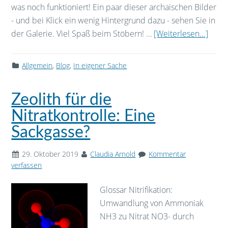
was noch funktioniert! Ein paar dieser archaischen Bilder
- und bei Klick ein wenig Hintergrund dazu - sehen Sie in
der Galerie. Viel Spaß beim Stöbern! …
[Weiterlesen...]
Allgemein
,
Blog
,
In eigener Sache
Zeolith für die
Nitratkontrolle: Eine
Sackgasse?
29. Oktober 2019
Claudia Arnold
Kommentar
verfassen
Glossar Nitrifikation:
Umwandlung von Ammoniak
NH3 zu Nitrat NO3- durch