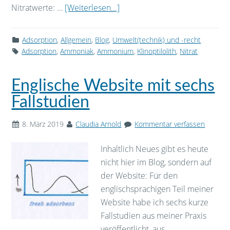
Nitratwerte: …
[Weiterlesen...]
Adsorption
,
Allgemein
,
Blog
,
Umwelt(technik) und -recht
Adsorption
,
Ammoniak
,
Ammonium
,
Klinoptilolith
,
Nitrat
Englische Website mit sechs
Fallstudien
8. März 2019
Claudia Arnold
Kommentar verfassen
Inhaltlich Neues gibt es heute
nicht hier im Blog, sondern auf
der Website: Für den
englischsprachigen Teil meiner
Website habe ich sechs kurze
Fallstudien aus meiner Praxis
veröffentlicht, aus