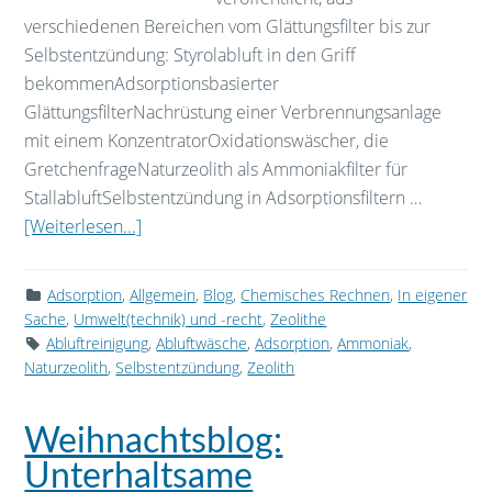
verschiedenen Bereichen vom Glättungsfilter bis zur
Selbstentzündung: Styrolabluft in den Griff
bekommenAdsorptionsbasierter
GlättungsfilterNachrüstung einer Verbrennungsanlage
mit einem KonzentratorOxidationswäscher, die
GretchenfrageNaturzeolith als Ammoniakfilter für
StallabluftSelbstentzündung in Adsorptionsfiltern …
[Weiterlesen...]
Adsorption
,
Allgemein
,
Blog
,
Chemisches Rechnen
,
In eigener
Sache
,
Umwelt(technik) und -recht
,
Zeolithe
Abluftreinigung
,
Abluftwäsche
,
Adsorption
,
Ammoniak
,
Naturzeolith
,
Selbstentzündung
,
Zeolith
Weihnachtsblog:
Unterhaltsame