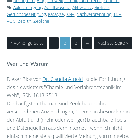
Adsorption
,
Blog
,
Umwelt(technik) und -recht
,
Zeolithe
Abluftreinigung
,
Abluftwäsche
,
Aktivkohle
,
Biofilter
,
Geruchsbeseitigung
,
Katalyse
,
KNV
,
Nachverbrennung
,
TNV
,
VOC
,
Zeolith
,
Zeolithe
« Vorherige Seite
1
2
3
4
Nächste Seite »
Wer und Warum
Dieser Blog von
Dr. Claudia Arnold
ist die Fortführung
des Newsletters "Chemie und Verfahrenstechnik im
Web", ISSN 1613-2513.
Die häufigsten Themen sind Zeolithe und ihre
verschiedenen Anwendungen, Chemie insbesondere in
der Abluft und (mehr oder weniger) brauchbare Tools
und Datenquellen aus dem Internet - wenn ich nicht
einfach meine stets qualifizierte Meinung von mir gebe.