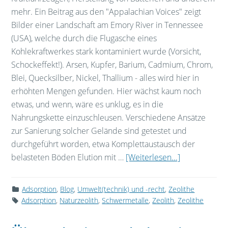
mehr. Ein Beitrag aus den "Appalachian Voices" zeigt
Bilder einer Landschaft am Emory River in Tennessee
(USA), welche durch die Flugasche eines
Kohlekraftwerkes stark kontaminiert wurde (Vorsicht,
Schockeffekt!). Arsen, Kupfer, Barium, Cadmium, Chrom,
Blei, Quecksilber, Nickel, Thallium - alles wird hier in
erhöhten Mengen gefunden. Hier wächst kaum noch
etwas, und wenn, wäre es unklug, es in die
Nahrungskette einzuschleusen. Verschiedene Ansätze
zur Sanierung solcher Gelände sind getestet und
durchgeführt worden, etwa Komplettaustausch der
belasteten Böden Elution mit …
[Weiterlesen...]
Adsorption
,
Blog
,
Umwelt(technik) und -recht
,
Zeolithe
Adsorption
,
Naturzeolith
,
Schwermetalle
,
Zeolith
,
Zeolithe