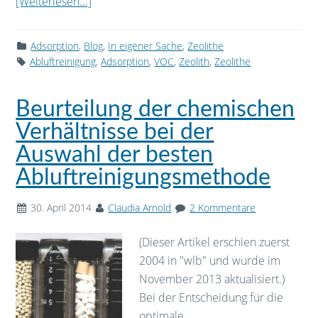
[Weiterlesen...]
Adsorption
,
Blog
,
In eigener Sache
,
Zeolithe
Abluftreinigung
,
Adsorption
,
VOC
,
Zeolith
,
Zeolithe
Beurteilung der chemischen
Verhältnisse bei der
Auswahl der besten
Abluftreinigungsmethode
30. April 2014
Claudia Arnold
2 Kommentare
(Dieser Artikel erschien zuerst
2004 in "wlb" und wurde im
November 2013 aktualisiert.)
Bei der Entscheidung für die
optimale