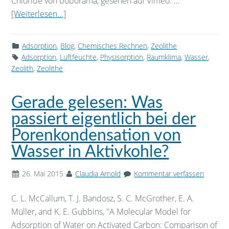
Chloride von boborama, gesehen auf Vimeo. …
[Weiterlesen...]
Adsorption
,
Blog
,
Chemisches Rechnen
,
Zeolithe
Adsorption
,
Luftfeuchte
,
Physisorption
,
Raumklima
,
Wasser
,
Zeolith
,
Zeolithe
Gerade gelesen: Was
passiert eigentlich bei der
Porenkondensation von
Wasser in Aktivkohle?
26. Mai 2015
Claudia Arnold
Kommentar verfassen
C. L. McCallum, T. J. Bandosz, S. C. McGrother, E. A.
Müller, and K. E. Gubbins, "A Molecular Model for
Adsorption of Water on Activated Carbon: Comparison of