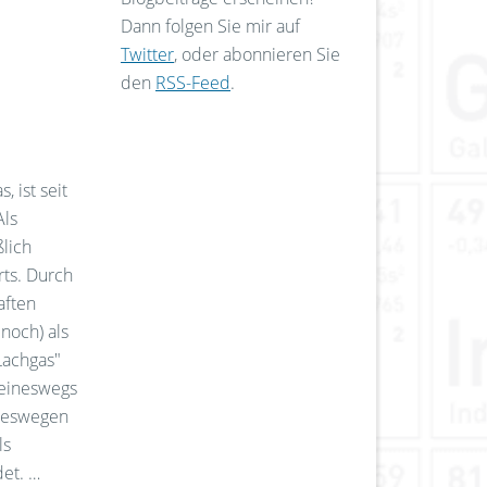
Dann folgen Sie mir auf
Twitter
, oder abonnieren Sie
den
RSS-Feed
.
 ist seit
Als
ßlich
rts. Durch
aften
noch) als
Lachgas"
keineswegs
 deswegen
ls
det. …