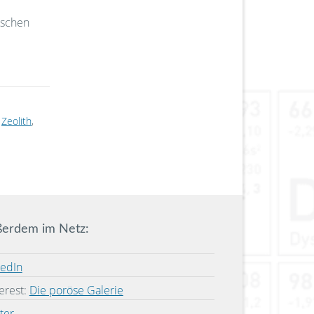
ischen
,
Zeolith
,
erdem im Netz:
kedIn
erest:
Die poröse Galerie
ter