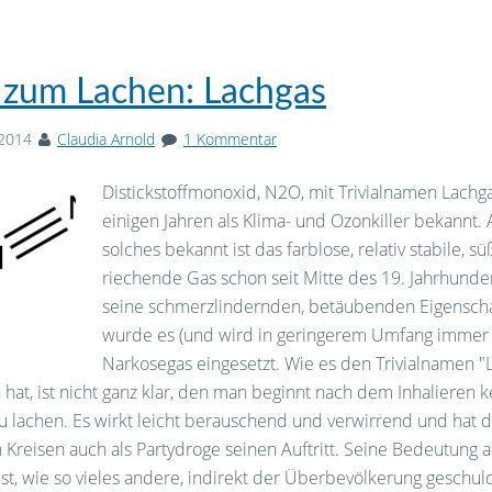
 zum Lachen: Lachgas
 2014
Claudia Arnold
1 Kommentar
Distickstoffmonoxid, N2O, mit Trivialnamen Lachgas,
einigen Jahren als Klima- und Ozonkiller bekannt. 
solches bekannt ist das farblose, relativ stabile, sü
riechende Gas schon seit Mitte des 19. Jahrhunde
seine schmerzlindernden, betäubenden Eigensch
wurde es (und wird in geringerem Umfang immer 
Narkosegas eingesetzt. Wie es den Trivialnamen "
at, ist nicht ganz klar, den man beginnt nach dem Inhalieren 
zu lachen. Es wirkt leicht berauschend und verwirrend und hat
Kreisen auch als Partydroge seinen Auftritt. Seine Bedeutung a
 ist, wie so vieles andere, indirekt der Überbevölkerung geschul