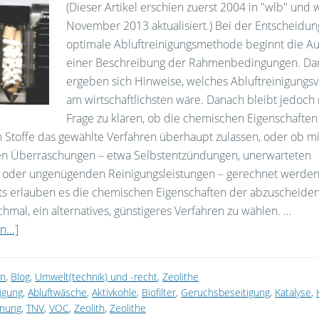
(Dieser Artikel erschien zuerst 2004 in "wlb" und
November 2013 aktualisiert.) Bei der Entscheidung
optimale Abluftreinigungsmethode beginnt die A
einer Beschreibung der Rahmenbedingungen. Da
ergeben sich Hinweise, welches Abluftreinigungs
am wirtschaftlichsten wäre. Danach bleibt jedoch
Frage zu klären, ob die chemischen Eigenschaften
 Stoffe das gewählte Verfahren überhaupt zulassen, oder ob mi
n Überraschungen – etwa Selbstentzündungen, unerwarteten
 oder ungenügenden Reinigungsleistungen – gerechnet werden
ts erlauben es die chemischen Eigenschaften der abzuscheide
hmal, ein alternatives, günstigeres Verfahren zu wählen. …
...]
on
,
Blog
,
Umwelt(technik) und -recht
,
Zeolithe
nigung
,
Abluftwäsche
,
Aktivkohle
,
Biofilter
,
Geruchsbeseitigung
,
Katalyse
,
nnung
,
TNV
,
VOC
,
Zeolith
,
Zeolithe