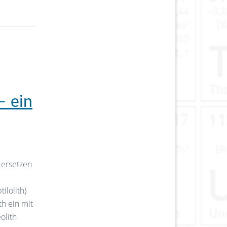
– ein
 ersetzen
ilolith)
h ein mit
olith