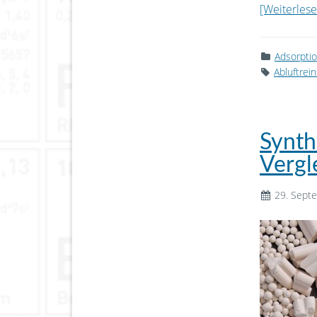
[Weiterlesen
Adsorpti
Abluftrei
Synth
Vergle
29. Sept