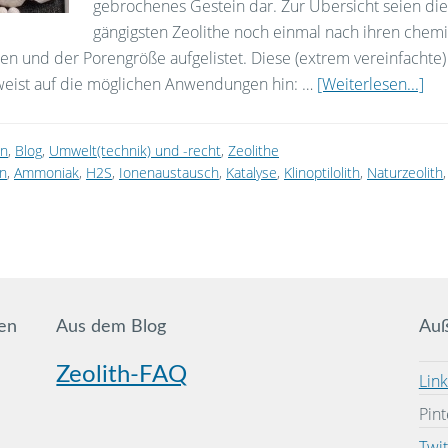
gebrochenes Gestein dar. Zur Übersicht seien die
gängigsten Zeolithe noch einmal nach ihren chem
en und der Porengröße aufgelistet. Diese (extrem vereinfachte)
 weist auf die möglichen Anwendungen hin: …
[Weiterlesen...]
on
,
Blog
,
Umwelt(technik) und -recht
,
Zeolithe
on
,
Ammoniak
,
H2S
,
Ionenaustausch
,
Katalyse
,
Klinoptilolith
,
Naturzeolith
en
Aus dem Blog
Auß
Zeolith-FAQ
Lin
Pint
Twit