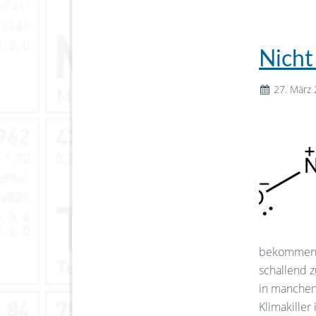
Nicht
27. März
bekommen h
schallend 
in manchen 
Klimakiller