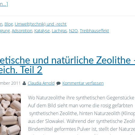
...]
on
,
Blog
,
Umwelt(technik) und -recht
nigung
,
Adsorption
,
Katalyse
,
Lachgas
,
N2O
,
Treibhauseffekt
etische und natürliche Zeolithe 
ich. Teil 2
ember 2011
Claudia Arnold
Kommentar verfassen
Wo Naturzeolithe ihre synthetischen Gegenstücke
Auf dem Bild sieht man vorne die rosig gefärbten
synthetischen Zeolithe, hinten Naturzeolith (Klinopt
aus der Slowakei. Während der synthetische Zeolit
Bindemittel geformtes Pulver ist, stellt der Naturze