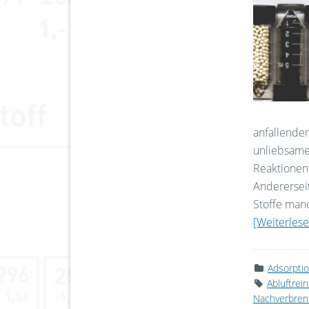
anfallenden
unliebsame
Reaktionen
Anderersei
Stoffe manc
[Weiterlesen
Adsorpti
Abluftrei
Nachverbre