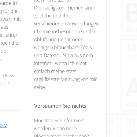
 wurde im
Die häufigsten Themen sind
 für die
Zeolithe und ihre
uswahl mit
verschiedenen Anwendungen,
raus
Chemie insbesondere in der
verfahren
Abluft und (mehr oder
 noch die
weniger) brauchbare Tools
 der
und Datenquellen aus dem
t
Internet - wenn ich nicht
einfach meine stets
 muss.
qualifizierte Meinung von mir
nden
gebe.
Versäumen Sie nichts
Möchten Sie informiert
KNV
,
werden, wenn neue
Blogbeiträge erscheinen?