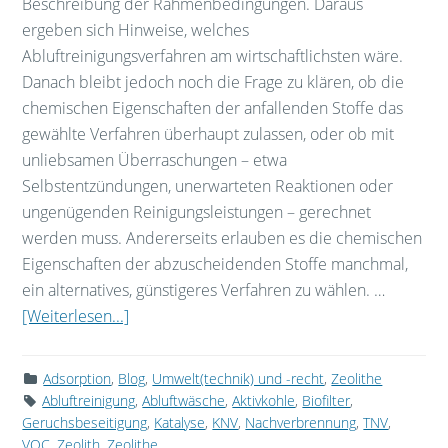
Beschreibung der Rahmenbedingungen. Daraus
ergeben sich Hinweise, welches
Abluftreinigungsverfahren am wirtschaftlichsten wäre.
Danach bleibt jedoch noch die Frage zu klären, ob die
chemischen Eigenschaften der anfallenden Stoffe das
gewählte Verfahren überhaupt zulassen, oder ob mit
unliebsamen Überraschungen – etwa
Selbstentzündungen, unerwarteten Reaktionen oder
ungenügenden Reinigungsleistungen – gerechnet
werden muss. Andererseits erlauben es die chemischen
Eigenschaften der abzuscheidenden Stoffe manchmal,
ein alternatives, günstigeres Verfahren zu wählen. …
[Weiterlesen...]
Adsorption
,
Blog
,
Umwelt(technik) und -recht
,
Zeolithe
Abluftreinigung
,
Abluftwäsche
,
Aktivkohle
,
Biofilter
,
Geruchsbeseitigung
,
Katalyse
,
KNV
,
Nachverbrennung
,
TNV
,
VOC
,
Zeolith
,
Zeolithe