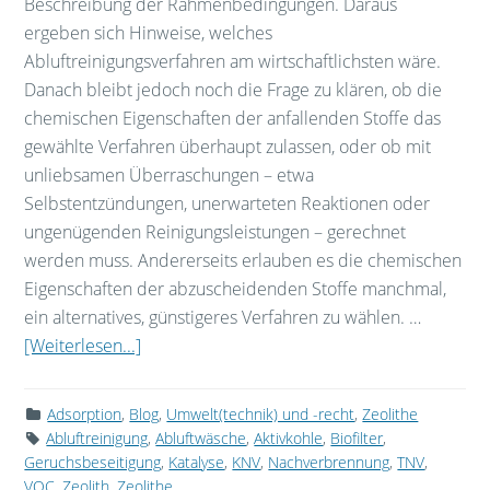
Beschreibung der Rahmenbedingungen. Daraus
ergeben sich Hinweise, welches
Abluftreinigungsverfahren am wirtschaftlichsten wäre.
Danach bleibt jedoch noch die Frage zu klären, ob die
chemischen Eigenschaften der anfallenden Stoffe das
gewählte Verfahren überhaupt zulassen, oder ob mit
unliebsamen Überraschungen – etwa
Selbstentzündungen, unerwarteten Reaktionen oder
ungenügenden Reinigungsleistungen – gerechnet
werden muss. Andererseits erlauben es die chemischen
Eigenschaften der abzuscheidenden Stoffe manchmal,
ein alternatives, günstigeres Verfahren zu wählen. …
[Weiterlesen...]
Adsorption
,
Blog
,
Umwelt(technik) und -recht
,
Zeolithe
Abluftreinigung
,
Abluftwäsche
,
Aktivkohle
,
Biofilter
,
Geruchsbeseitigung
,
Katalyse
,
KNV
,
Nachverbrennung
,
TNV
,
VOC
,
Zeolith
,
Zeolithe