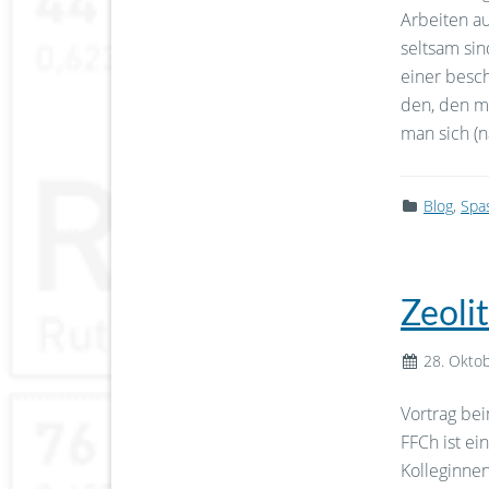
Arbeiten au
seltsam sind
einer besc
den, den m
man sich (n
Blog
,
Spa
Zeoli
28. Okto
Vortrag be
FFCh ist ei
Kolleginne