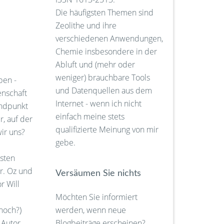
Die häufigsten Themen sind
Zeolithe und ihre
verschiedenen Anwendungen,
Chemie insbesondere in der
Abluft und (mehr oder
weniger) brauchbare Tools
ben -
und Datenquellen aus dem
enschaft
Internet - wenn ich nicht
andpunkt
einfach meine stets
r, auf der
qualifizierte Meinung von mir
ir uns?
gebe.
sten
r. Oz und
Versäumen Sie nichts
r Will
Möchten Sie informiert
noch?)
werden, wenn neue
 Autor
Blogbeiträge erscheinen?