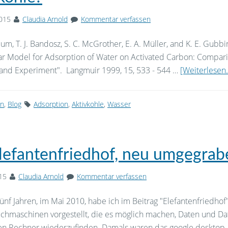
2015
Claudia Arnold
Kommentar verfassen
lum, T. J. Bandosz, S. C. McGrother, E. A. Müller, and K. E. Gubbi
ar Model for Adsorption of Water on Activated Carbon: Compari
 and Experiment". Langmuir 1999, 15, 533 - 544 …
[Weiterlesen..
on
,
Blog
Adsorption
,
Aktivkohle
,
Wasser
lefantenfriedhof, neu umgegrab
15
Claudia Arnold
Kommentar verfassen
ünf Jahren, im Mai 2010, habe ich im Beitrag "Elefantenfriedhof"
chmaschinen vorgestellt, die es möglich machen, Daten und Da
n Rechner wiederzufinden. Damals waren das google desktop 