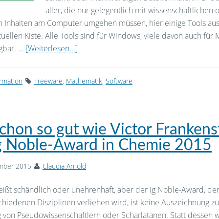
aller, die nur gelegentlich mit wissenschaftlichen 
n Inhalten am Computer umgehen müssen, hier einige Tools au
tuellen Kiste. Alle Tools sind für Windows, viele davon auch für
ügbar. …
[Weiterlesen...]
ormation
Freeware
,
Mathematik
,
Software
schon so gut wie Victor Frankens
g Noble-Award in Chemie 2015
mber 2015
Claudia Arnold
eißt schändlich oder unehrenhaft, aber der Ig Noble-Award, de
schiedenen Disziplinen verliehen wird, ist keine Auszeichnung zu
von Pseudowissenschaftlern oder Scharlatanen. Statt dessen 