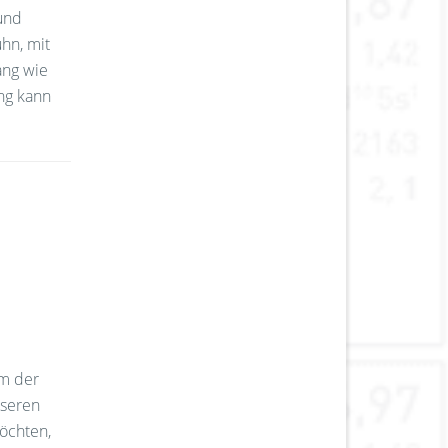
 und
uhn, mit
ang wie
ng kann
um der
nseren
öchten,