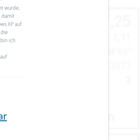
et wurde,
e damit
ws XP auf
 die
bin ich
 auf
ar