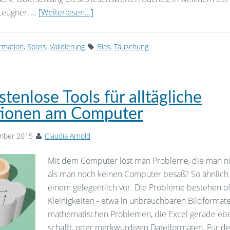
Leugner, …
[Weiterlesen...]
ormation
,
Spass
,
Validierung
Bias
,
Täuschung
stenlose Tools für alltägliche
tionen am Computer
mber 2015
Claudia Arnold
Mit dem Computer löst man Probleme, die man nic
als man noch keinen Computer besaß? So ähnlic
einem gelegentlich vor. Die Probleme bestehen of
Kleinigkeiten - etwa in unbrauchbaren Bildformate
mathematischen Problemen, die Excel gerade ebe
schafft, oder merkwürdigen Dateiformaten. Für de