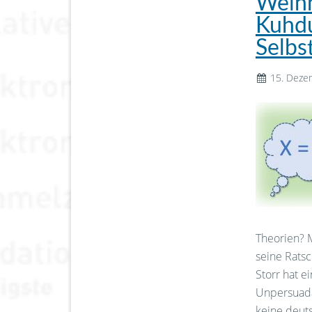
Weihn
Kuhdu
Selbs
15. Deze
Theorien? 
seine Ratsc
Storr hat e
Unpersuadab
keine deut