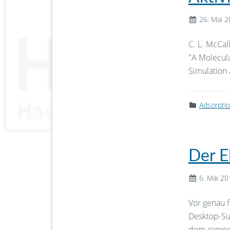
26. Mai 
C. L. McCal
"A Molecul
Simulation
Adsorpti
Der E
6. Mai 20
Vor genau f
Desktop-Su
dem eigene