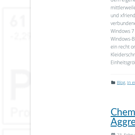
mittlerweil
und xfriend
verbundene
Windows 7 n
Windows-Bo
ein recht 
Kleiderschr
Einheitsgrö
Blog
,
In 
Chemi
Aggre
23. Febr