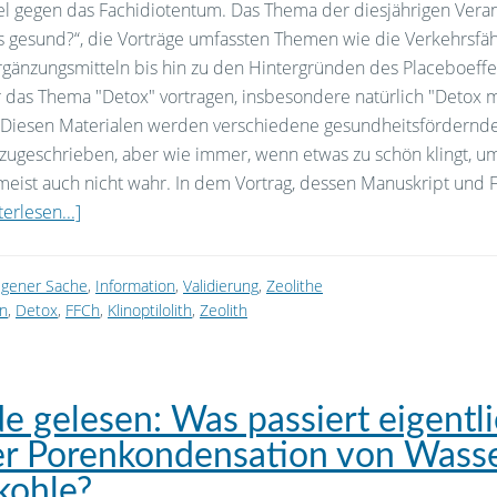
tel gegen das Fachidiotentum. Das Thema der diesjährigen Vera
as gesund?“, die Vorträge umfassten Themen wie die Verkehrsfäh
gänzungsmitteln bis hin zu den Hintergründen des Placeboeffek
 das Thema "Detox" vortragen, insbesondere natürlich "Detox m
. Diesen Materialen werden verschiedene gesundheitsfördernd
zugeschrieben, aber wie immer, wenn etwas zu schön klingt, u
s meist auch nicht wahr. In dem Vortrag, dessen Manuskript und F
erlesen...]
eigener Sache
,
Information
,
Validierung
,
Zeolithe
on
,
Detox
,
FFCh
,
Klinoptilolith
,
Zeolith
e gelesen: Was passiert eigentl
er Porenkondensation von Wasse
kohle?