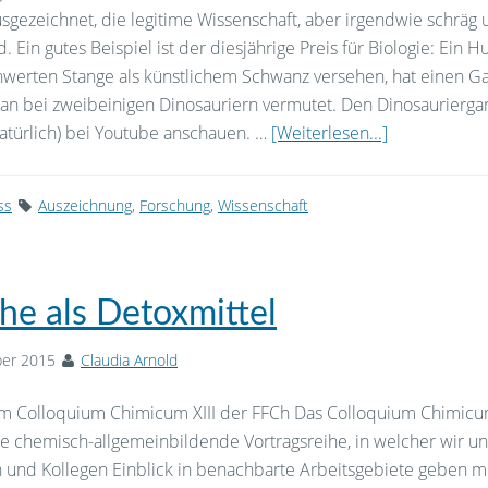
sgezeichnet, die legitime Wissenschaft, aber irgendwie schräg
. Ein gutes Beispiel ist der diesjährige Preis für Biologie: Ein H
hwerten Stange als künstlichem Schwanz versehen, hat einen G
an bei zweibeinigen Dinosauriern vermutet. Den Dinosaurierga
atürlich) bei Youtube anschauen. …
[Weiterlesen...]
ss
Auszeichnung
,
Forschung
,
Wissenschaft
the als Detoxmittel
ber 2015
Claudia Arnold
im Colloquium Chimicum XIII der FFCh Das Colloquium Chimic
ne chemisch-allgemeinbildende Vortragsreihe, in welcher wir u
n und Kollegen Einblick in benachbarte Arbeitsgebiete geben m