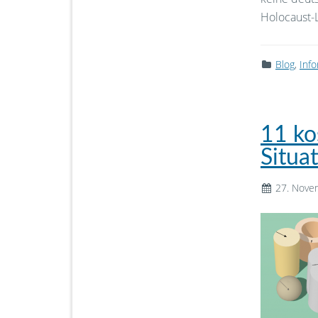
Holocaust-
Blog
,
Inf
11 ko
Situa
27. Nove