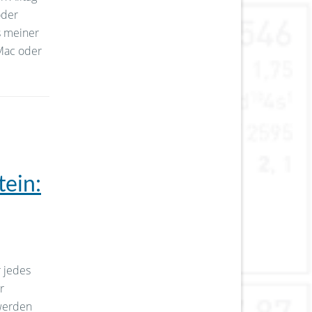
oder
s meiner
 Mac oder
tein:
r jedes
r
werden