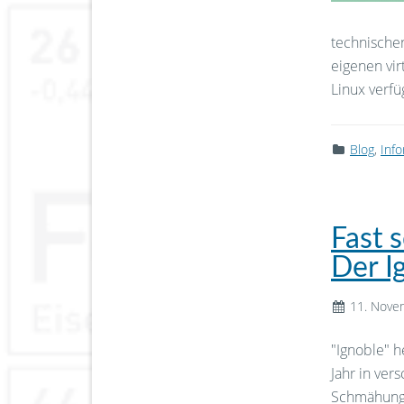
technische
eigenen vir
Linux verf
Blog
,
Inf
Fast 
Der I
11. Nove
"Ignoble" h
Jahr in ver
Schmähung 