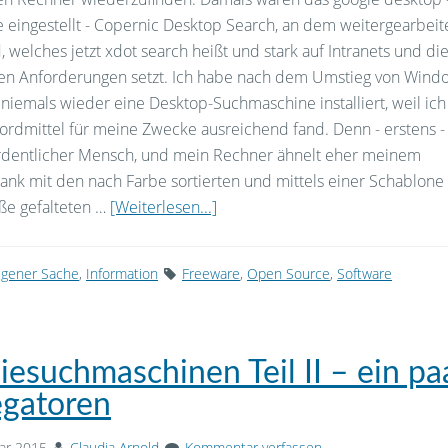
e eingestellt - Copernic Desktop Search, an dem weitergearbeit
, welches jetzt xdot search heißt und stark auf Intranets und di
n Anforderungen setzt. Ich habe nach dem Umstieg von Windo
iemals wieder eine Desktop-Suchmaschine installiert, weil ich
rdmittel für meine Zwecke ausreichend fand. Denn - erstens - 
ordentlicher Mensch, und mein Rechner ähnelt eher meinem
ank mit den nach Farbe sortierten und mittels einer Schablone
ße gefalteten …
[Weiterlesen...]
eigener Sache
,
Information
Freeware
,
Open Source
,
Software
esuchmaschinen Teil II – ein pa
gatoren
uar 2015
Claudia Arnold
Kommentar verfassen