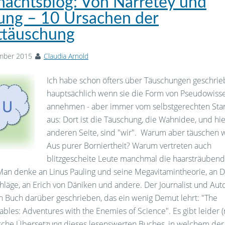
achtsblog: Von Narretey und
ng – 10 Ursachen der
ttäuschung
mber 2015
Claudia Arnold
Ich habe schon öfters über Täuschungen geschrie
hauptsächlich wenn sie die Form von Pseudowiss
annehmen - aber immer vom selbstgerechten St
aus: Dort ist die Täuschung, die Wahnidee, und hie
anderen Seite, sind "wir". Warum aber täuschen w
Aus purer Borniertheit? Warum vertreten auch
blitzgescheite Leute manchmal die haarsträubend
Man denke an Linus Pauling und seine Megavitamintheorie, an D
hläge, an Erich von Däniken und andere. Der Journalist und Auto
in Buch darüber geschrieben, das ein wenig Demut lehrt: "The
les: Adventures with the Enemies of Science". Es gibt leider (
sche Übersetzung dieses lesenswerten Buches, in welchem der