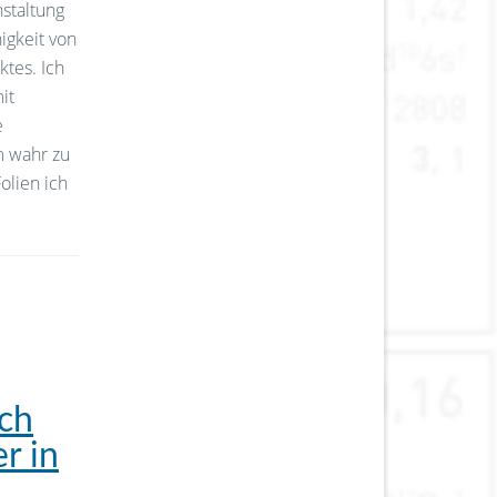
nstaltung
igkeit von
tes. Ich
it
e
m wahr zu
olien ich
ich
r in