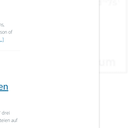
ns,
son of
.]
en
 drei
teien auf
-