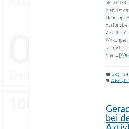
als ein Mit
hieß “Ist d
Nahrungser
durfte über
Zeolithen"
Wirkungen 
sein, ist e
hier …
[Weit
Blog
,
In 
Adsorpti
Gerad
bei d
Aktiv