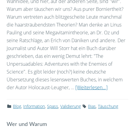
Wahnidee, und hier, auf der anderen Seite, sind "wir".
Warum aber täuschen wir uns? Aus purer Borniertheit?
Warum vertreten auch blitzgescheite Leute manchmal
die haarsträubendsten Theorien? Man denke an Linus
Pauling und seine Megavitamintheorie, an Dr. Oz und
seine Ratschläge, an Erich von Däniken und andere. Der
Journalist und Autor Will Storr hat ein Buch darüber
geschrieben, das ein wenig Demut lehrt: "The
Unpersuadables: Adventures with the Enemies of
Science". Es gibt leider (noch?) keine deutsche
Übersetzung dieses lesenswerten Buches, in welchem
der Autor Holocaust-Leugner, …
[Weiterlesen...]
Blog
,
Information
,
Spass
,
Validierung
Bias
,
Täuschung
Wer und Warum