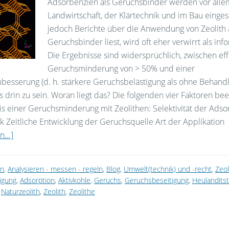
Adsorbenzien als Geruchsbinder werden vor alle
Landwirtschaft, der Klärtechnik und im Bau einges
jedoch Berichte über die Anwendung von Zeolith 
Geruchsbinder liest, wird oft eher verwirrt als info
Die Ergebnisse sind widersprüchlich, zwischen eff
Geruchsminderung von > 50% und einer
besserung (d. h. stärkere Geruchsbelästigung als ohne Behand
es drin zu sein. Woran liegt das? Die folgenden vier Faktoren bee
s einer Geruchsminderung mit Zeolithen: Selektivität der Adso
k Zeitliche Entwicklung der Geruchsquelle Art der Applikation
...]
on
,
Analysieren - messen - regeln
,
Blog
,
Umwelt(technik) und -recht
,
Zeol
nigung
,
Adsorption
,
Aktivkohle
,
Geruchs
,
Geruchsbeseitigung
,
Heulanditst
,
Naturzeolith
,
Zeolith
,
Zeolithe