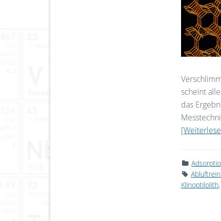
Verschlimm
scheint all
das Ergebni
Messtechni
[Weiterlesen
Adsorpti
Abluftrei
Klinoptilolith