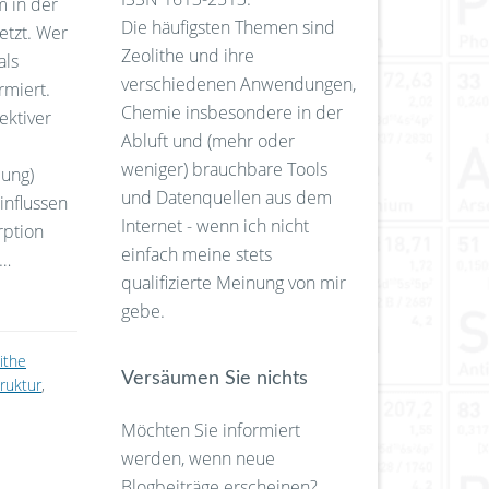
m in der
Die häufigsten Themen sind
etzt. Wer
Zeolithe und ihre
als
verschiedenen Anwendungen,
rmiert.
Chemie insbesondere in der
ektiver
Abluft und (mehr oder
weniger) brauchbare Tools
lung)
und Datenquellen aus dem
influssen
Internet - wenn ich nicht
rption
einfach meine stets
 …
qualifizierte Meinung von mir
gebe.
ithe
Versäumen Sie nichts
ruktur
,
Möchten Sie informiert
werden, wenn neue
Blogbeiträge erscheinen?