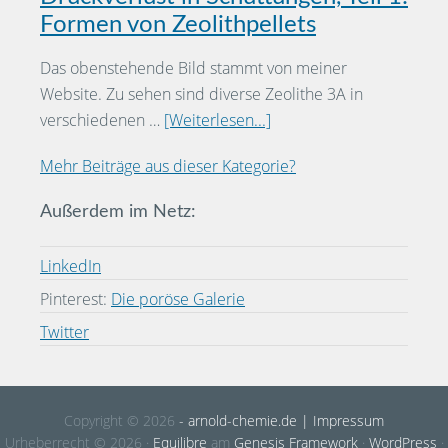
Formen von Zeolithpellets
Das obenstehende Bild stammt von meiner
Website. Zu sehen sind diverse Zeolithe 3A in
verschiedenen …
[Weiterlesen...]
Mehr Beiträge aus dieser Kategorie?
Außerdem im Netz:
LinkedIn
Pinterest:
Die poröse Galerie
Twitter
Copyright © 2026
- arnold-chemie.de
| Impressum
Urheberrecht © 2026 ·
Equilibre
am
Genesis Framework
·
WordPress
·