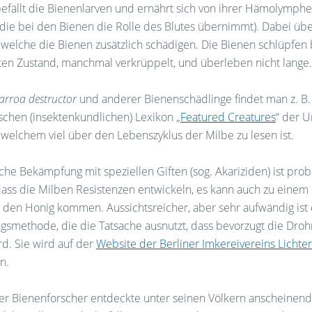
efällt die Bienenlarven und ernährt sich von ihrer Hämolymphe
, die bei den Bienen die Rolle des Blutes übernimmt). Dabei übe
 welche die Bienen zusätzlich schädigen. Die Bienen schlüpfen 
en Zustand, manchmal verkrüppelt, und überleben nicht lange.
arroa destructor
und anderer Bienenschädlinge findet man z. B.
schen (insektenkundlichen) Lexikon „
Featured Creatures
“ der U
f welchem viel über den Lebenszyklus der Milbe zu lesen ist.
he Bekämpfung mit speziellen Giften (sog. Akariziden) ist prob
 dass die Milben Resistenzen entwickeln, es kann auch zu eine
n den Honig kommen. Aussichtsreicher, aber sehr aufwändig ist
smethode, die die Tatsache ausnutzt, dass bevorzugt die Dro
rd. Sie wird auf der
Website der Berliner Imkereivereins Lichte
n.
her Bienenforscher entdeckte unter seinen Völkern anscheinend