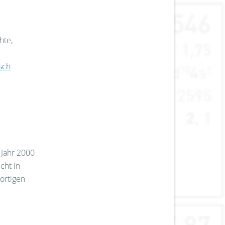
r
hte,
sch
 Jahr 2000
cht in
ortigen