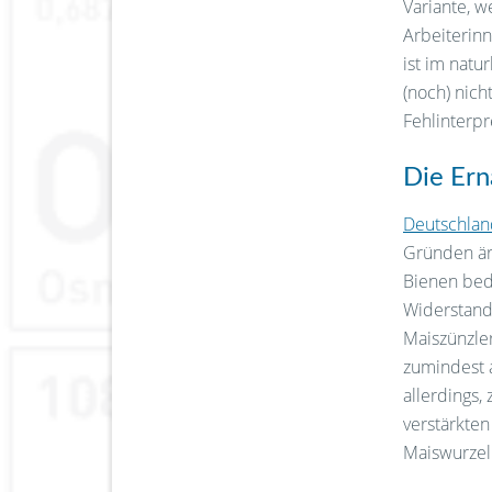
Variante, 
Arbeiterinn
ist im natu
(noch) nich
Fehlinterpr
Die Ern
Deutschlan
Gründen ärg
Bienen bed
Widerstand
Maiszünzler
zumindest 
allerdings,
verstärkten
Maiswurzel