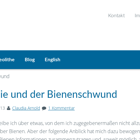
Kontakt
Im
eolithe
Blog
English
wund
ie und der Bienenschwund
013
Claudia Arnold
1 Kommentar
eibe ich über etwas, von dem ich zugegebenermaßen nicht allzu
Über Bienen. Aber der folgende Anblick hat mich dazu bewogen
Bienen Informationen zusammenzutragen und, soweit möglich, 