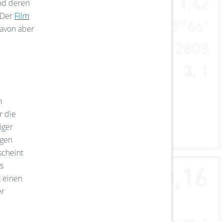
und deren
. Der
Film
davon aber
n
r die
iger
egen
scheint
s
t einen
er