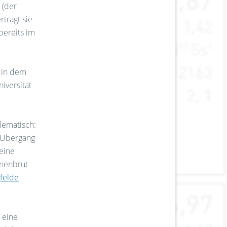
 (der
rträgt sie
bereits im
 in dem
niversität
lematisch:
m Übergang
 eine
hnenbrut
rfelde
 eine