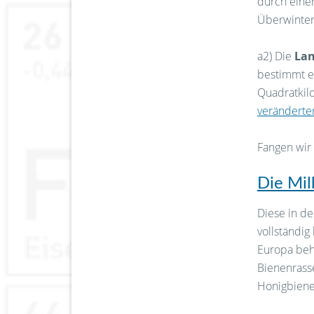
durch eine
Überwinter
a2) Die
Lan
bestimmt e
Quadratkil
veränderte
Fangen wir 
Die Mil
Diese in de
vollständig
Europa beh
Bienenrasse
Honigbien