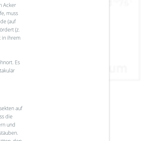
m Acker
rfe, muss
de (auf
rdert (z.
 in ihrem
hnort. Es
takulär
sekten auf
ss die
ern und
stäuben.