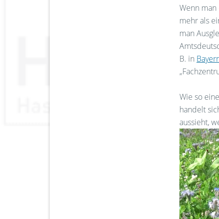
Wenn man d
mehr als ei
man Ausglei
Amtsdeutsch
B. in
Bayer
„Fachzentr
Wie so ein
handelt si
aussieht, 