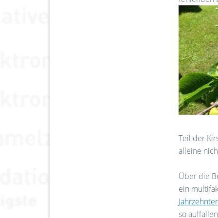
Teil der Ki
alleine nich
Über die Be
ein multif
Jahrzehnte
so auffall