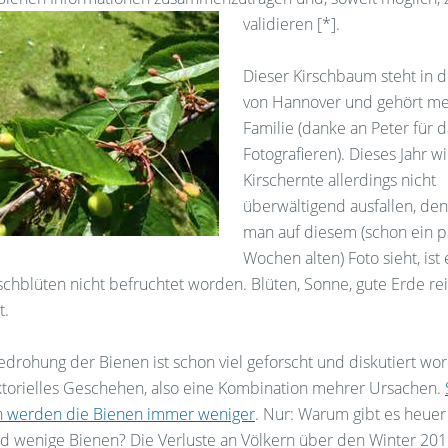
validieren [*].
Dieser Kirschbaum steht in 
von Hannover und gehört me
Familie (danke an Peter für d
Fotografieren). Dieses Jahr w
Kirschernte allerdings nicht
überwältigend ausfallen, de
man auf diesem (schon ein p
Wochen alten) Foto sieht, ist
rschblüten nicht befruchtet worden. Blüten, Sonne, gute Erde re
t.
drohung der Bienen ist schon viel geforscht und diskutiert word
aktorielles Geschehen, also eine Kombination mehrer Ursachen.
n werden die Bienen immer weniger
. Nur: Warum gibt es heuer
end wenige Bienen? Die Verluste an Völkern über den Winter 20