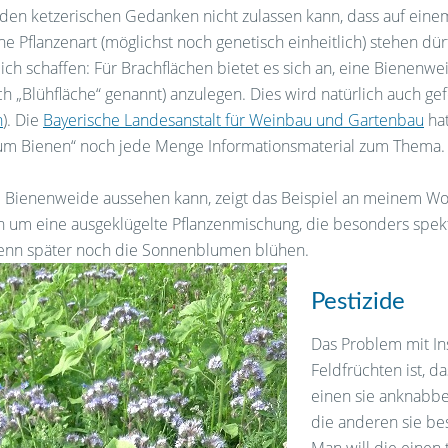
en ketzerischen Gedanken nicht zulassen kann, dass auf eine
ne Pflanzenart (möglichst noch genetisch einheitlich) stehen dü
ch schaffen: Für Brachflächen bietet es sich an, eine Bienenwei
 „Blühfläche“ genannt) anzulegen. Dies wird natürlich auch gefö
n
). Die
Bayerische Landesanstalt für Weinbau und Gartenbau
hat
um Bienen“ noch jede Menge Informationsmaterial zum Thema.
e Bienenweide aussehen kann, zeigt das Beispiel an meinem Wo
ch um eine ausgeklügelte Pflanzenmischung, die besonders spek
wenn später noch die Sonnenblumen blühen.
Pestizide
Das Problem mit In
Feldfrüchten ist, da
einen sie anknabb
die anderen sie be