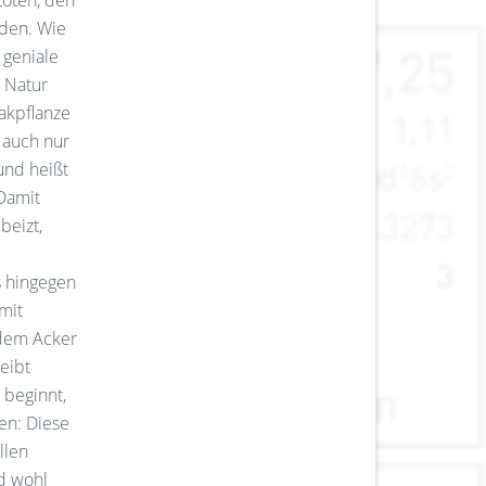
töten, den
aden. Wie
 geniale
r Natur
bakpflanze
h auch nur
und heißt
 Damit
beizt,
 hingegen
mit
 dem Acker
leibt
 beginnt,
sen: Diese
allen
nd wohl