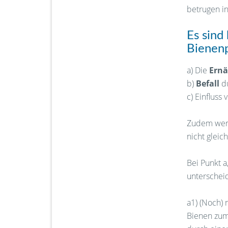
betrugen i
Es sind
Bienenp
a) Die
Ernä
b)
Befall
du
c) Einfluss
Zudem werd
nicht gleic
Bei Punkt a
unterschei
a1) (Noch) 
Bienen zum