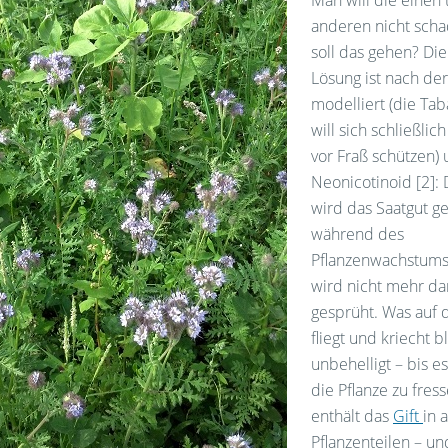
Man will die einen 
anderen nicht sch
soll das gehen? Die
Lösung ist nach de
modelliert (die Ta
will sich schließlic
vor Fraß schützen) 
Neonicotinoid [2]:
wird das Saatgut ge
während des
Pflanzenwachstums
wird nicht mehr da
gesprüht. Was auf
fliegt und kriecht b
unbehelligt – bis es
die Pflanze zu fres
enthält das
Gift
in 
Pflanzenteilen – u