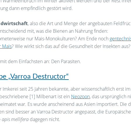
n Wärmeeinbruch im Winter aktiviert werden und der Rest ihre
ung dann empfindlich gestört wird.
dwirtschaft
, also die Art und Menge der angebauten Feldfrüc
ntscheidend mit, was die Bienen an Nahrung finden:
ometerweise nur Mais-Monokulturen? Am Ende noch
gentechni
r Mais
? Wie wirkt sich das auf die Gesundheit der Insekten aus?
mit dem Einfachsten an: Den Parasiten.
be „Varroa Destructor“
r Imkerei seit 25 Jahren bekannte, aber wissenschaftlich erst im
 beschriebene [1] Milbenart ist ein
Neozoon
, das ursprünglich ni
eimatet war. Es wurde anscheinend aus Asien importiert. Die d
n sind besser an Varroa Destructor angepasst, die Europäische
e
apis mellifera
dagegen nicht.