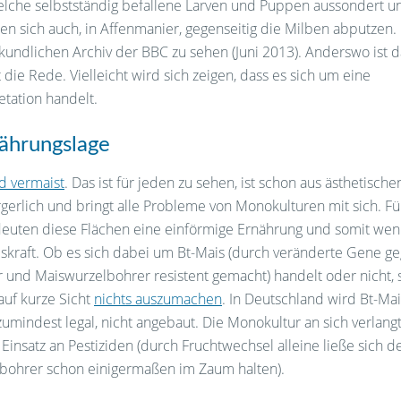
welche selbstständig befallene Larven und Puppen aussondert 
en sich auch, in Affenmanier, gegenseitig die Milben abputzen
rkundlichen Archiv der BBC zu sehen (Juni 2013). Anderswo ist 
t die Rede. Vielleicht wird sich zeigen, dass es sich um eine
etation handelt.
ährungslage
d vermaist
. Das ist für jeden zu sehen, ist schon aus ästhetische
erlich und bringt alle Probleme von Monokulturen mit sich. Fü
euten diese Flächen eine einförmige Ernährung und somit wen
skraft. Ob es sich dabei um Bt-Mais (durch veränderte Gene g
 und Maiswurzelbohrer resistent gemacht) handelt oder nicht, 
auf kurze Sicht
nichts auszumachen
. In Deutschland wird Bt-Mai
 zumindest legal, nicht angebaut. Die Monokultur an sich verlang
 Einsatz an Pestiziden (durch Fruchtwechsel alleine ließe sich d
bohrer schon einigermaßen im Zaum halten).