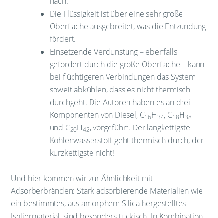
nach.
Die Flüssigkeit ist über eine sehr große
Oberfläche ausgebreitet, was die Entzündung
fördert.
Einsetzende Verdunstung – ebenfalls
gefördert durch die große Oberfläche – kann
bei flüchtigeren Verbindungen das System
soweit abkühlen, dass es nicht thermisch
durchgeht. Die Autoren haben es an drei
Komponenten von Diesel, C
H
, C
H
16
34
18
38
und C
H
, vorgeführt. Der langkettigste
20
42
Kohlenwasserstoff geht thermisch durch, der
kurzkettigste nicht!
Und hier kommen wir zur Ähnlichkeit mit
Adsorberbränden: Stark adsorbierende Materialien wie
ein bestimmtes, aus amorphem Silica hergestelltes
Isoliermaterial, sind besonders tückisch. In Kombination