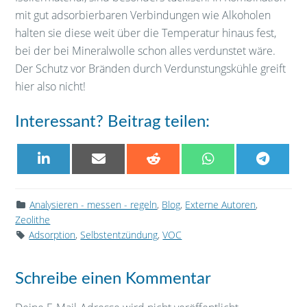
mit gut adsorbierbaren Verbindungen wie Alkoholen
halten sie diese weit über die Temperatur hinaus fest,
bei der bei Mineralwolle schon alles verdunstet wäre.
Der Schutz vor Bränden durch Verdunstungskühle greift
hier also nicht!
Interessant? Beitrag teilen:
SHARE
SHARE
SHARE
SHARE
SHARE
ON
ON
ON
ON
ON
LINKEDIN
EMAIL
REDDIT
WHATSAPP
TELEG
Analysieren - messen - regeln
,
Blog
,
Externe Autoren
,
Zeolithe
Adsorption
,
Selbstentzündung
,
VOC
Schreibe einen Kommentar