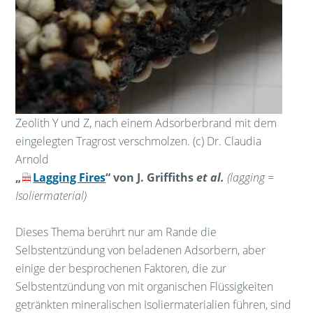
Zeolith Y und Z, nach einem Adsorberbrand mit dem
eingelegten Tragrost verschmolzen. (c) Dr. Claudia
Arnold
„
Lagging Fires
“ von J. Griffiths
et al.
(lagging =
Isoliermaterial)
Dieses Thema berührt nur am Rande die
Selbstentzündung von beladenen Adsorbern, aber
einige der besprochenen Faktoren, die zur
Selbstentzündung von mit organischen Flüssigkeiten
getränkten mineralischen Isoliermaterialien führen, sind